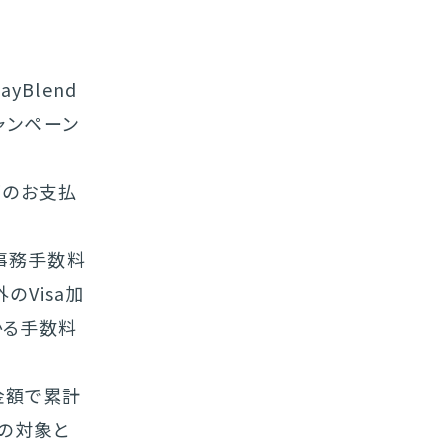
yBlend
ャンペーン
下のお支払
事務手数料
のVisa加
かる手数料
金額で累計
トの対象と