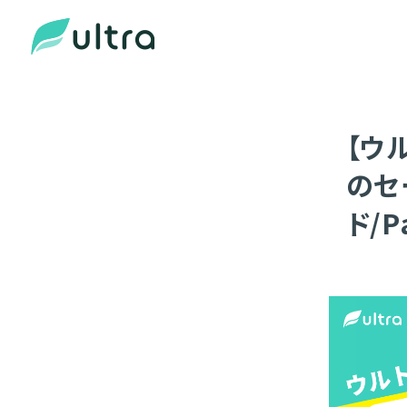
【ウ
のセー
ド/P