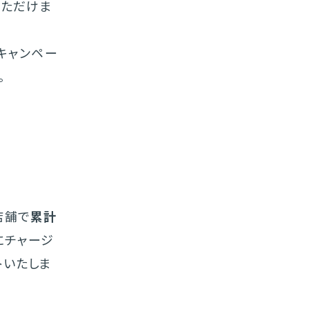
いただけま
キャンペー
。
象店舗で
累計
にチャージ
トいたしま