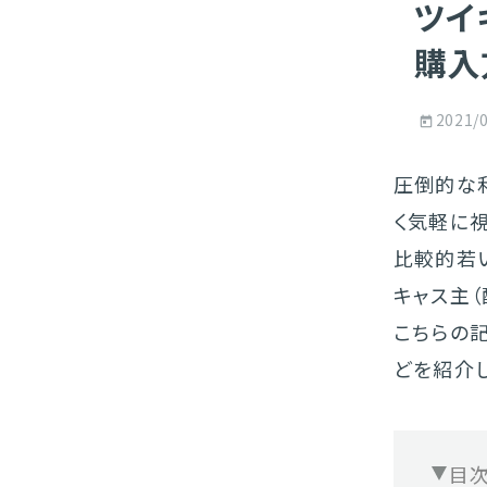
ツイ
購入
2021/
圧倒的な
く気軽に
比較的若
キャス主
こちらの
どを紹介し
目