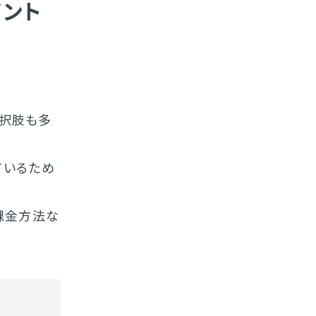
イント
択肢も多
ているため
課金方法な