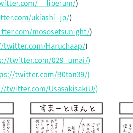
twitter.com/__liberum/
)
itter.com/ukiashi_jp/
)
witter.com/mososetsunight/
)
//twitter.com/Haruchaap/
)
s://twitter.com/029_umai/)
ps://twitter.com/B0tan39/)
://twitter.com/UsasakisakiU/)