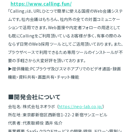
​
https://www.calling.fun/
「Calling」は、URLひとつで簡単に使える国産のWeb会議システ
ムです。社内会議はもちろん、社内外の全ての対面コミュニケー
ションで活用できます。Web面接や内定者フォローの用途として
も既にCallingをご利用頂いているお客様が多く、有事の際のみ
ならず日常のWeb採用ツールとしてご活用頂いております。また、
ブラウザベースで利用できるため専用ツールのインストールが不
要の手軽さから大変好評を頂いております。
▶提供機能:PCブラウザ及びスマホアプリでのビデオ通話・録画
機能・資料共有・画面共有・チャット機能
■開発会社について
会社名 :株式会社ネオラボ （​
https://neo-lab.co.jp/
）
所在地 :東京都新宿区西新宿1-22-2 新宿サンエービル
代表者 :代表取締役 酒井 佑介
事業概要 :SaaS・クラウドサービスの開発/提供、ドローン管制シ