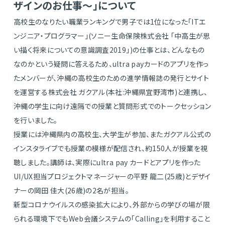
ザインのお仕事〜」について
​高校生のなりたい職業ランキングで男子では1位になった「ITエ
ンジニア・プログラマー」(ソニー生命保険株式会社 「中高生が思
い描く将来についての意識調査2019」)の仕事とは、どんなもの
なのかという疑問に答えるため、ultra payカードのアプリを作っ
たメンバーが、沖縄の高校生のための進学情報誌の発行とサイト
を運営する株式会社 ガクアル(本社:沖縄県宜野湾市)と連携し、
沖縄の学生に向け遠隔での授業と質問形式でのトークセッション
を行いました。
授業には沖縄県内の高校生、大学生が参加、またガクアル公式の
インスタライブでも授業の模様が配信され、約150人が授業を視
聴しました。講師は、実際にultra pay カードとアプリを作った
UI/UX担当プロジェクトマネージャーの平野 龍二(25歳)とデザイ
ナーの岡田 佳大(26歳)の2名が担当。
新型コロナウイルスの感染拡大により、外部からの学びの場が限
られる環境下でもWeb会議システムの「Calling」を利用すること