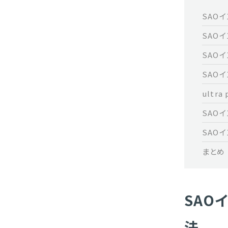
SAO
SAO
SAO
SAO
ultr
SAOイ
SAO
まとめ
SAO
法