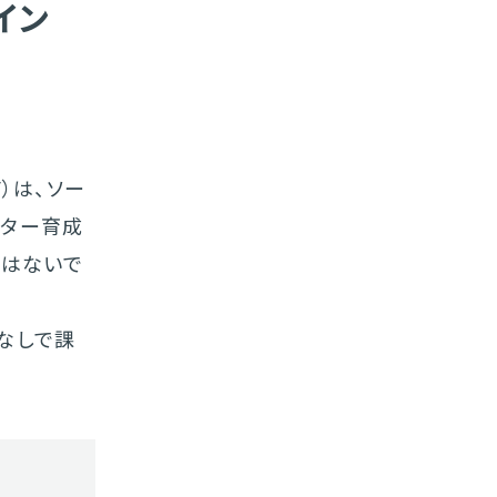
イン
F）は、ソー
バター育成
ではないで
ドなしで課