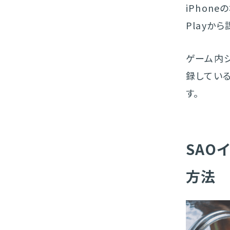
iPhone
Playか
ゲーム内シ
録してい
す。
SAO
方法