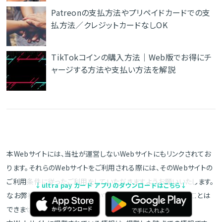
Patreonの支払方法やプリペイドカードでの支
払方法／クレジットカードなしOK
TikTokコインの購入方法｜Web版でお得にチ
ャージする方法や支払い方法を解説
本Webサイトには、当社が運営しないWebサイトにもリンクされてお
ります。それらのWebサイトをご利用される際には、そのWebサイトの
ご利用条件に従ったご利用をしていただきますようお願いいたします。
↓ultra pay カード アプリのダウンロードはこちら↓
なお弊社は個別のお取引についてのご質問などにお答えすることは
できませんのでご注意下さい。