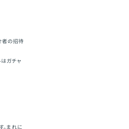
介者の招待
ルはガチャ
す。まれに