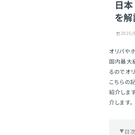
日本
を解
2025/
オリパや
国内最大
るのでオ
こちらの
紹介しま
介します。
目