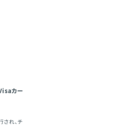
isaカー
行され、チ