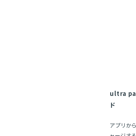
ultra
ド
アプリから
ャージす