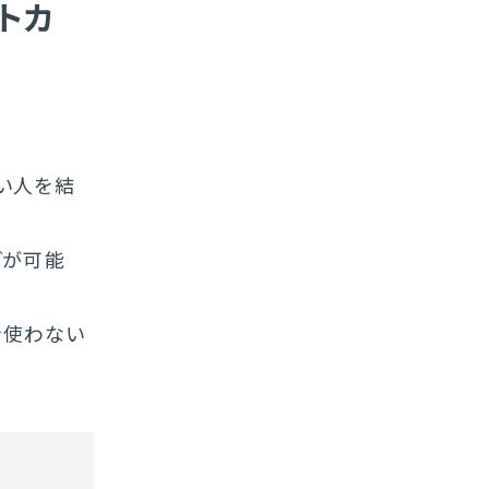
ットカ
い人を結
グが可能
ドを使わない