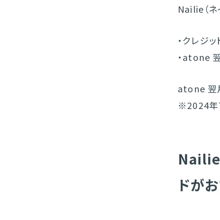
Naili
・クレジッ
・aton
atone
※2024
Nai
ドがお