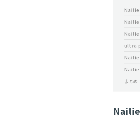
Nail
Nai
Nail
ultr
Nail
Nail
まとめ
Nail