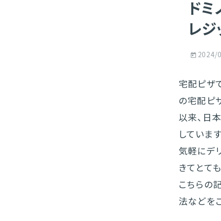
ドミ
レジ
2024/
宅配ピザで
の宅配ピ
以来、日
しています
気軽にデ
きてとても
こちらの
法などを