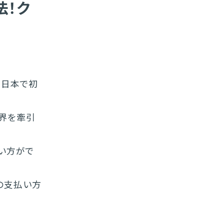
法！ク
に日本で初
業界を牽引
い方がで
の支払い方