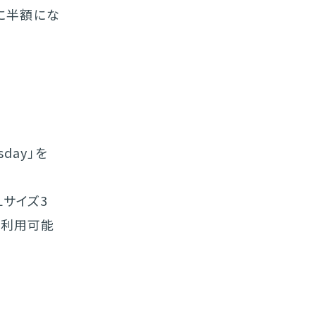
に半額にな
day」を
、Lサイズ3
も利用可能