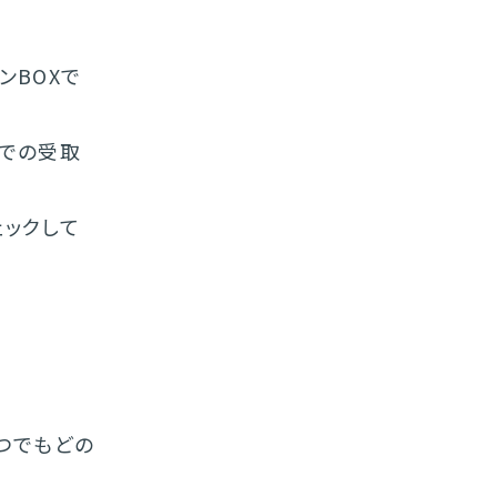
ンBOXで
舗での受取
ェックして
つでもどの